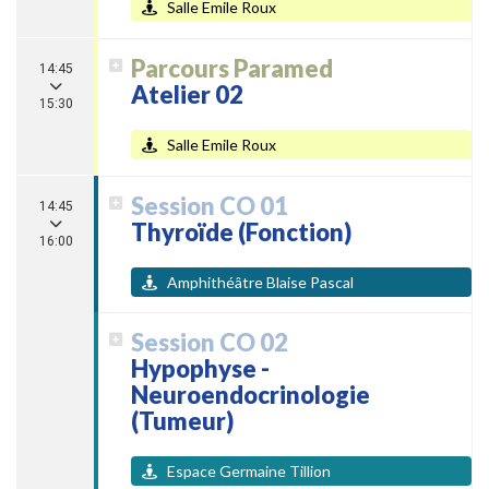
Salle Emile Roux
Parcours Paramed
14:45
Atelier 02
15:30
Salle Emile Roux
Session CO 01
14:45
Thyroïde (Fonction)
16:00
Amphithéâtre Blaise Pascal
Session CO 02
Hypophyse -
Neuroendocrinologie
(Tumeur)
Espace Germaine Tillion