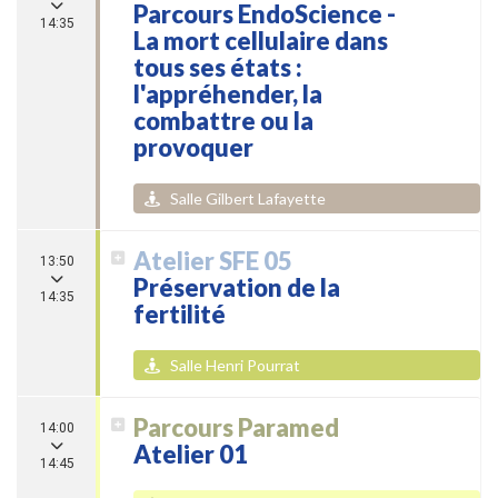
Parcours EndoScience -
14:35
La mort cellulaire dans
tous ses états :
l'appréhender, la
combattre ou la
provoquer
Salle Gilbert Lafayette
Atelier SFE 05
13:50
Préservation de la
14:35
fertilité
Salle Henri Pourrat
Parcours Paramed
14:00
Atelier 01
14:45