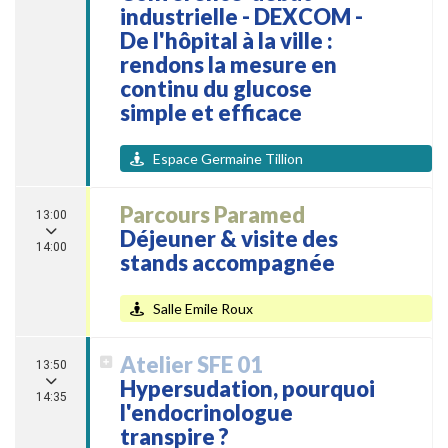
industrielle - DEXCOM -
De l'hôpital à la ville :
rendons la mesure en
continu du glucose
simple et efficace
Espace Germaine Tillion
Parcours Paramed
13:00
Déjeuner & visite des
14:00
stands accompagnée
Salle Emile Roux
Atelier SFE 01
13:50
Hypersudation, pourquoi
14:35
l'endocrinologue
transpire ?