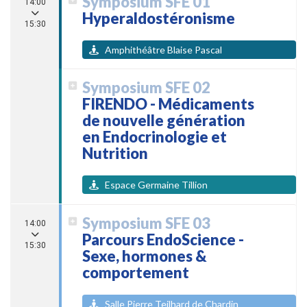
Symposium SFE 01
14:00
Hyperaldostéronisme
15:30
Amphithéâtre Blaise Pascal
Symposium SFE 02
FIRENDO - Médicaments
de nouvelle génération
en Endocrinologie et
Nutrition
Espace Germaine Tillion
Symposium SFE 03
14:00
Parcours EndoScience -
15:30
Sexe, hormones &
comportement
Salle Pierre Teilhard de Chardin