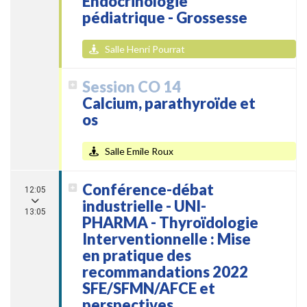
Endocrinologie
pédiatrique - Grossesse
Salle Henri Pourrat
Session CO 14
Calcium, parathyroïde et
os
Salle Emile Roux
Conférence-débat
12:05
industrielle - UNI-
13:05
PHARMA - Thyroïdologie
Interventionnelle : Mise
en pratique des
recommandations 2022
SFE/SFMN/AFCE et
perspectives