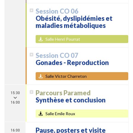
Session CO 06
Obésité, dyslipidémies et
maladies métaboliques
Salle Henri Pourrat
Session CO 07
Gonades - Reproduction
Salle Victor Charreton
Parcours Paramed
15:30
Synthèse et conclusion
16:00
Salle Emile Roux
Pause, posters et visite
16:00