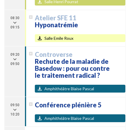
Salle Henri Pourrat
Atelier SFE 11
08:30
Hyponatrémie
09:15
Salle Emile Roux
Controverse
09:20
Rechute de la maladie de
09:50
Basedow : pour ou contre
le traitement radical ?
Amphithéâtre Blaise Pascal
Conférence plénière 5
09:50
10:20
Amphithéâtre Blaise Pascal