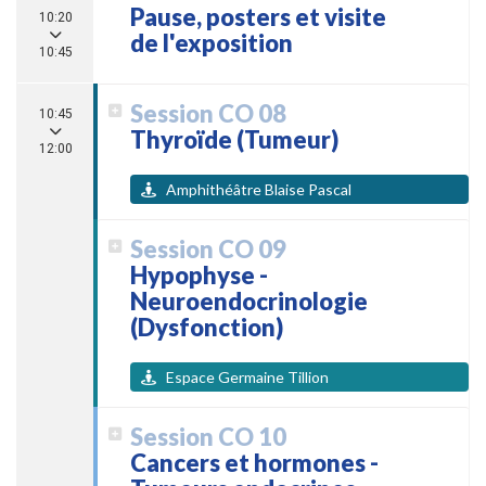
Pause, posters et visite
10:20
de l'exposition
10:45
Session CO 08
10:45
Thyroïde (Tumeur)
12:00
Amphithéâtre Blaise Pascal
Session CO 09
Hypophyse -
Neuroendocrinologie
(Dysfonction)
Espace Germaine Tillion
Session CO 10
Cancers et hormones -